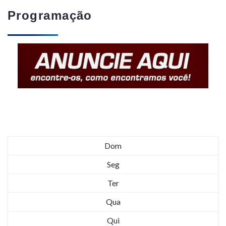
Programação
Dom
Seg
Ter
Qua
Qui