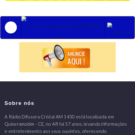
Participe no WhatSapp: (88) 99965 2852
Sobre nós
A Rádio Difusora Cristal AM 1450 está localizada em
Quixeramobim - CE, no AR há 57 anos, levando informações
e entretenimento aos seus ouvintes, oferecendo